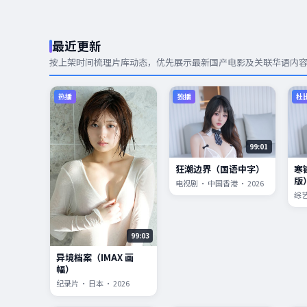
最近更新
按上架时间梳理片库动态，优先展示
最新国产电影
及关联华语内
热播
独播
杜
99:01
狂潮边界（国语中字）
寒
版
电视剧 · 中国香港 · 2026
综艺
99:03
异境档案（IMAX 画
幅）
纪录片 · 日本 · 2026