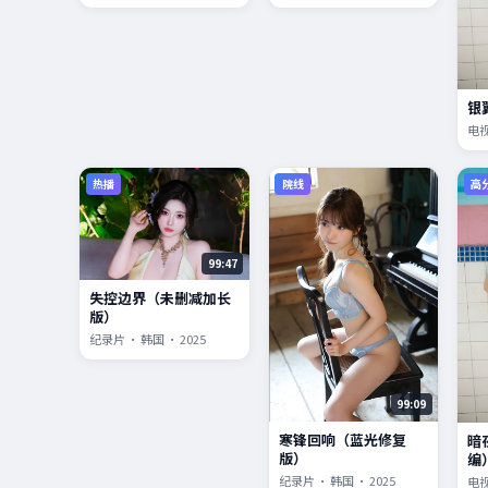
银
电视
热播
院线
高
99:47
失控边界（未删减加长
版）
纪录片 · 韩国 · 2025
99:09
寒锋回响（蓝光修复
暗
版）
编
纪录片 · 韩国 · 2025
电视