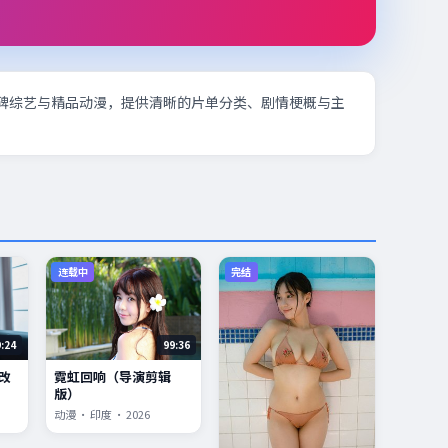
碑综艺与精品动漫，提供清晰的片单分类、剧情梗概与主
连载中
完结
9:24
99:36
改
霓虹回响（导演剪辑
版）
动漫 · 印度 · 2026