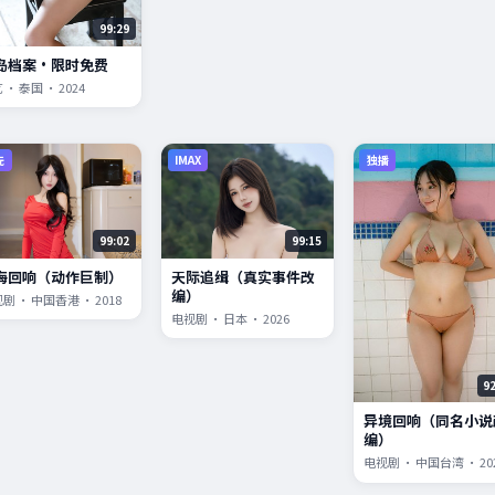
99:29
岛档案·限时免费
 · 泰国 · 2024
先
IMAX
独播
99:02
99:15
海回响（动作巨制）
天际追缉（真实事件改
编）
剧 · 中国香港 · 2018
电视剧 · 日本 · 2026
9
异境回响（同名小说
编）
电视剧 · 中国台湾 · 20