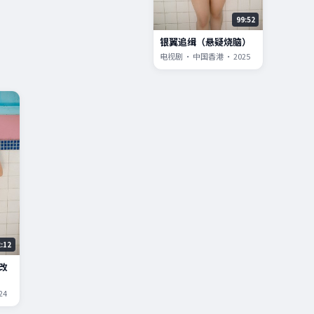
99:52
银翼追缉（悬疑烧脑）
电视剧 · 中国香港 · 2025
2:12
改
24