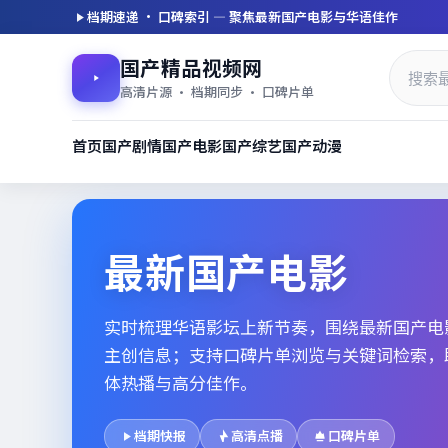
档期速递 · 口碑索引 — 聚焦
最新国产电影
与华语佳作
国产精品视频网
高清片源 · 档期同步 · 口碑片单
首页
国产剧情
国产电影
国产综艺
国产动漫
最新国产电影_高清片单档期速
最新国产电影
实时梳理华语影坛上新节奏，围绕
最新国产电
主创信息；支持口碑片单浏览与关键词检索，
体热播与高分佳作。
档期快报
高清点播
口碑片单