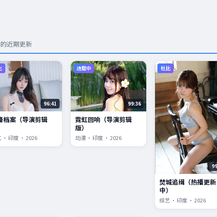
容的近期更新
比
连载中
杜比
96:41
99:36
锋档案（导演剪辑
霓虹回响（导演剪辑
）
版）
 · 印度 · 2026
动漫 · 印度 · 2026
9
焚城追缉（热播更新
中）
综艺 · 印度 · 2026