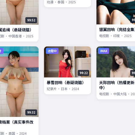
动漫 · 泰国 · 2025
9
99:52
银翼回响（完结全集
翼追缉（悬疑烧脑）
电视剧 · 印度 · 2025
剧 · 中国香港 · 2025
分
连载中
IMAX
99:22
9
暴雪回响（悬疑烧脑）
天际回响（热播更新
中）
纪录片 · 日本 · 2024
电视剧 · 中国大陆 · 20
99:32
夜档案（真实事件改
）
剧 · 英国 · 2024