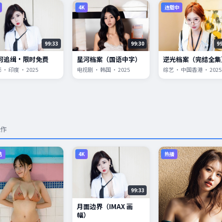
4K
连载中
99:33
99:30
9
河追缉·限时免费
星河档案（国语中字）
逆光档案（完结全集
 · 印度 · 2025
电视剧 · 韩国 · 2025
综艺 · 中国香港 · 2025
佳作
结
4K
热播
99:33
月面边界（IMAX 画
幅）