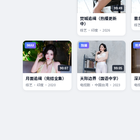
99:49
焚城追缉（热播更新
雾
中）
综艺
综艺 · 印度 · 2026
IMAX
独播
抢
90:07
99:05
月面追缉（完结全集）
天际边界（国语中字）
深
综艺 · 印度 · 2020
电视剧 · 中国台湾 · 2023
电视