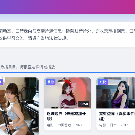
期动态、口碑走向与高清片源信息；除院线新片外，亦收录热播剧集、口
仅供学习交流，请遵守当地法律法规。
与热播条目，海报直达详情或播放
播
杜比
杜比
99:58
9
迷城边界（未删减加长
霓虹边界（真实事件
版）
编）
电影 · 中国香港 · 2022
电影 · 日本 · 2017