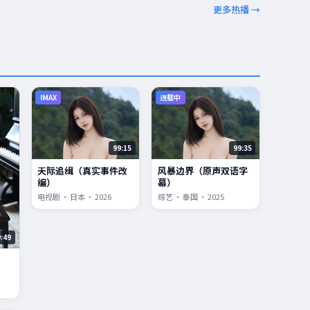
更多热播 →
IMAX
连载中
99:15
99:35
天际追缉（真实事件改
风暴边界（原声双语字
编）
幕）
电视剧 · 日本 · 2026
综艺 · 泰国 · 2025
9:49