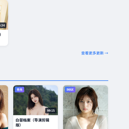
9:34
）
查看更多更新 →
抢先
IMAX
99:15
白昼档案（导演剪辑
版）