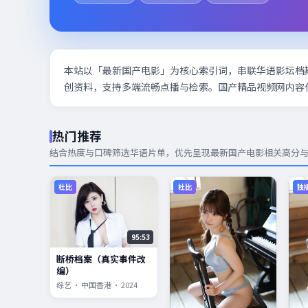
本站以「最新国产电影」为核心索引词，串联华语影坛档
创资料，支持多端流畅点播与检索。国产精品视频网内容
热门推荐
结合热度与口碑筛选华语片单，优先呈现
最新国产电影
相关高分
杜比
杜比
独
95:53
断桥档案（真实事件改
编）
综艺 · 中国香港 · 2024