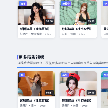
独播
连载中
4K
99:50
99:00
断桥边界（动作巨制）
危城档案（杜比视界）
星
纪录片 · 中国香港 · 2025
电影 · 法国 · 2025
电影
更多精彩视频
延续片库浏览路径，覆盖更多
最新国产电影
延展片单与同类华语
4K
高分
完
95:17
99:08
迷城追缉（独家首播）
狂潮追缉（科幻史诗）
纪录片 · 日本 · 2025
纪录片 · 美国 · 2025