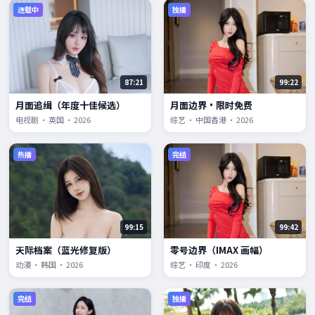
连载中
独播
87:21
99:22
月面追缉（年度十佳候选）
月面边界·限时免费
电视剧 · 英国 · 2026
综艺 · 中国香港 · 2026
热播
完结
99:15
99:42
天际档案（蓝光修复版）
零号边界（IMAX 画幅）
动漫 · 韩国 · 2026
综艺 · 印度 · 2026
完结
独播