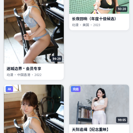
93:20
长夜回响（年度十佳候选）
动漫 · 美国 · 2023
99:29
迷城边界·会员专享
动漫 · 中国香港 · 2022
4K
完结
99:05
天际追缉【纪念重映】