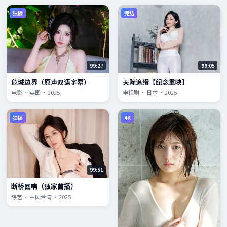
独播
完结
99:27
99:05
危城边界（原声双语字幕）
天际追缉【纪念重映】
电影 · 英国 · 2025
电视剧 · 日本 · 2025
独播
4K
99:51
断桥回响（独家首播）
综艺 · 中国台湾 · 2025