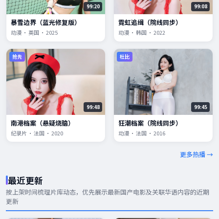
99:20
99:08
暴雪边界（蓝光修复版）
霓虹追缉（院线同步）
动漫 · 英国 · 2025
动漫 · 韩国 · 2022
抢先
杜比
99:48
99:45
南港档案（悬疑烧脑）
狂潮档案（院线同步）
纪录片 · 法国 · 2020
动漫 · 法国 · 2016
更多热播 →
最近更新
按上架时间梳理片库动态，优先展示
最新国产电影
及关联华语内容的近期
更新