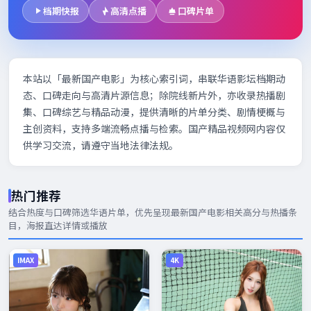
档期快报
高清点播
口碑片单
本站以「最新国产电影」为核心索引词，串联华语影坛档期动
态、口碑走向与高清片源信息；除院线新片外，亦收录热播剧
集、口碑综艺与精品动漫，提供清晰的片单分类、剧情梗概与
主创资料，支持多端流畅点播与检索。国产精品视频网内容仅
供学习交流，请遵守当地法律法规。
热门推荐
结合热度与口碑筛选华语片单，优先呈现
最新国产电影
相关高分与热播条
目，海报直达详情或播放
IMAX
4K