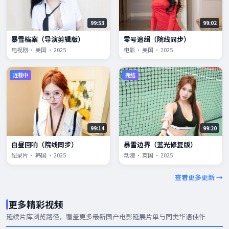
99:53
99:02
暴雪档案（导演剪辑版）
零号追缉（院线同步）
电视剧 · 美国 · 2025
电影 · 美国 · 2025
连载中
完结
99:14
99:20
白昼回响（院线同步）
暴雪边界（蓝光修复版）
纪录片 · 韩国 · 2025
动漫 · 英国 · 2025
查看更多更新 →
更多精彩视频
延续片库浏览路径，覆盖更多
最新国产电影
延展片单与同类华语佳作