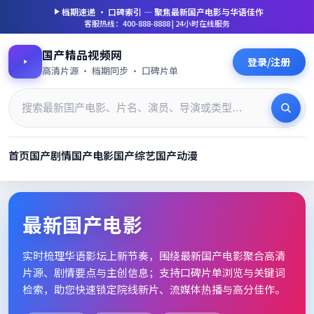
档期速递 · 口碑索引 — 聚焦
最新国产电影
与华语佳作
客服热线：400-888-8888 | 24小时在线服务
国产精品视频网
登录/注册
高清片源 · 档期同步 · 口碑片单
首页
国产剧情
国产电影
国产综艺
国产动漫
最新国产电影_高清片单档期速
最新国产电影
实时梳理华语影坛上新节奏，围绕
最新国产电影
聚合高清
片源、剧情要点与主创信息；支持口碑片单浏览与关键词
检索，助您快速锁定院线新片、流媒体热播与高分佳作。