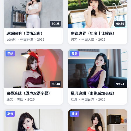
99:25
90:59
迷城回响（温情治愈）
寒锋边界（年度十佳候选）
纪录片 · 中国香港 · 2026
综艺 · 中国大陆 · 2026
完结
高分
99:38
99:24
白昼追缉（原声双语字幕）
星河追缉（未删减加长版）
综艺 · 英国 · 2026
动漫 · 中国台湾 · 2026
高分
独播