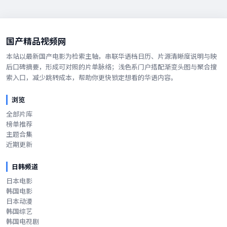
国产精品视频网
本站以最新国产电影为检索主轴，串联华语档日历、片源清晰度说明与映
后口碑摘要，形成可对照的片单脉络；浅色系门户搭配渐变头图与聚合搜
索入口，减少跳转成本，帮助你更快锁定想看的华语内容。
浏览
全部片库
榜单推荐
主题合集
近期更新
日韩频道
日本电影
韩国电影
日本动漫
韩国综艺
韩国电视剧