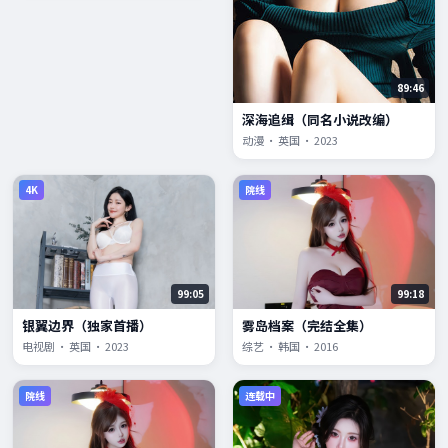
89:46
深海追缉（同名小说改编）
动漫 · 英国 · 2023
4K
院线
99:05
99:18
银翼边界（独家首播）
雾岛档案（完结全集）
电视剧 · 英国 · 2023
综艺 · 韩国 · 2016
院线
连载中