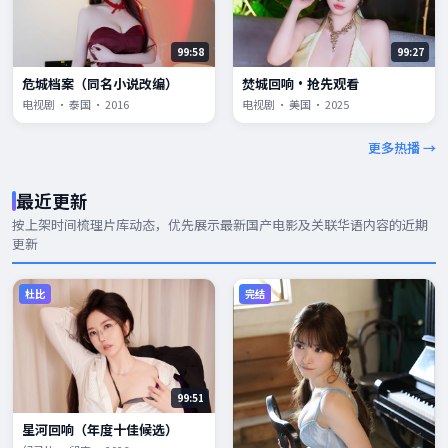
99:58
99:27
危城档案（同名小说改编）
焚城回响·抢先观看
电视剧 · 泰国 · 2016
电视剧 · 美国 · 2025
更多热播 →
最近更新
按上架时间梳理片库动态，优先展示
最新国产电影
及关联华语内容的近期
更新
杜比
完结
99:51
星河回响（年度十佳候选）