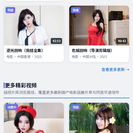
完结
独播
92:53
90:42
逆光回响（完结全集）
危城回响（导演剪辑版）
电影 · 中国香港 · 2025
电影 · 中国大陆 · 2025
查看更多更新 →
更多精彩视频
延续片库浏览路径，覆盖更多
最新国产电影
延展片单与同类华语佳作
连载中
完结