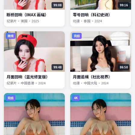
99:08
99:16
断桥回响（IMAX 画幅）
零号回响（科幻史诗）
纪录片 · 英国 · 2025
动漫 · 泰国 · 2024
院线
完结
99:48
86:50
月面回响（蓝光修复版）
月面追缉（杜比视界）
纪录片 · 中国香港 · 2024
动漫 · 中国大陆 · 2024
完结
4K