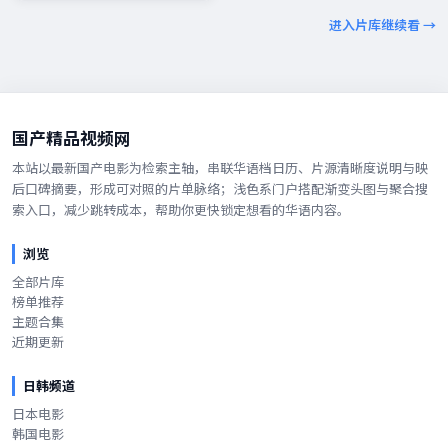
进入片库继续看 →
国产精品视频网
本站以最新国产电影为检索主轴，串联华语档日历、片源清晰度说明与映
后口碑摘要，形成可对照的片单脉络；浅色系门户搭配渐变头图与聚合搜
索入口，减少跳转成本，帮助你更快锁定想看的华语内容。
浏览
全部片库
榜单推荐
主题合集
近期更新
日韩频道
日本电影
韩国电影