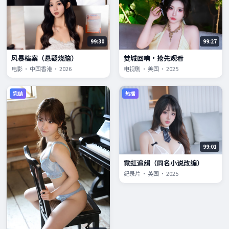
99:30
99:27
风暴档案（悬疑烧脑）
焚城回响·抢先观看
电影 · 中国香港 · 2026
电视剧 · 美国 · 2025
完结
热播
99:01
霓虹追缉（同名小说改编）
纪录片 · 英国 · 2025