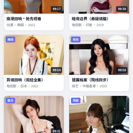
99:17
99:38
南港回响·抢先观看
暗夜边界（悬疑烧脑）
动漫 · 韩国 · 2021
电视剧 · 印度 · 2019
院线
抢先
99:54
99:50
异境回响（完结全集）
银翼档案（院线同步）
电视剧 · 日本 · 2022
综艺 · 中国香港 · 2020
高分
完结
99:31