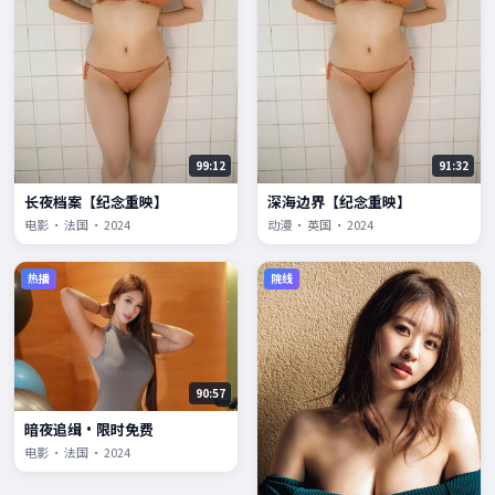
99:12
91:32
长夜档案【纪念重映】
深海边界【纪念重映】
电影 · 法国 · 2024
动漫 · 英国 · 2024
热播
院线
90:57
暗夜追缉·限时免费
电影 · 法国 · 2024