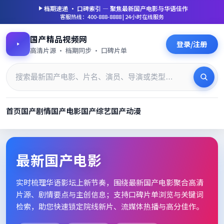
档期速递 · 口碑索引 — 聚焦
最新国产电影
与华语佳作
客服热线：400-888-8888 | 24小时在线服务
国产精品视频网
登录/注册
高清片源 · 档期同步 · 口碑片单
首页
国产剧情
国产电影
国产综艺
国产动漫
最新国产电影_高清片单档期速
最新国产电影
实时梳理华语影坛上新节奏，围绕
最新国产电影
聚合高清
片源、剧情要点与主创信息；支持口碑片单浏览与关键词
检索，助您快速锁定院线新片、流媒体热播与高分佳作。