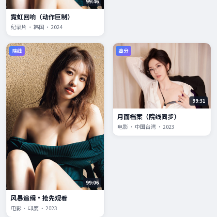
99:46
霓虹回响（动作巨制）
纪录片 · 韩国 · 2024
院线
高分
99:31
月面档案（院线同步）
电影 · 中国台湾 · 2023
99:06
风暴追缉·抢先观看
电影 · 印度 · 2023