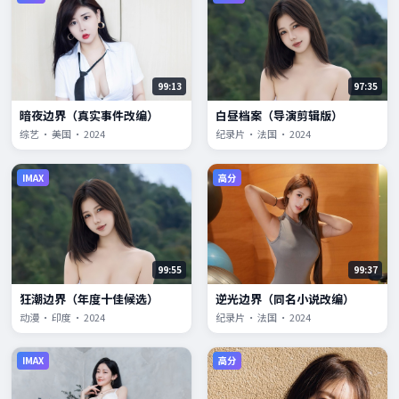
99:13
97:35
暗夜边界（真实事件改编）
白昼档案（导演剪辑版）
综艺 · 美国 · 2024
纪录片 · 法国 · 2024
IMAX
高分
99:55
99:37
狂潮边界（年度十佳候选）
逆光边界（同名小说改编）
动漫 · 印度 · 2024
纪录片 · 法国 · 2024
IMAX
高分