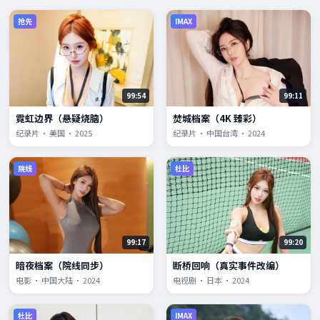
抢先
IMAX
99:54
99:11
霓虹边界（悬疑烧脑）
焚城档案（4K 臻彩）
纪录片 · 美国 · 2025
纪录片 · 中国台湾 · 2024
院线
杜比
99:17
99:20
暗夜档案（院线同步）
断桥回响（真实事件改编）
电影 · 中国大陆 · 2024
电视剧 · 日本 · 2024
杜比
IMAX