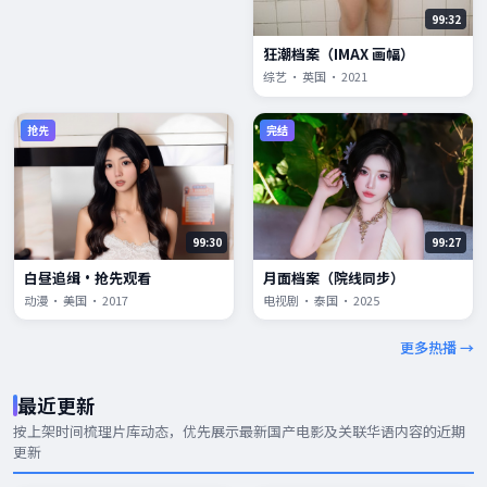
99:32
狂潮档案（IMAX 画幅）
综艺 · 英国 · 2021
抢先
完结
99:30
99:27
白昼追缉·抢先观看
月面档案（院线同步）
动漫 · 美国 · 2017
电视剧 · 泰国 · 2025
更多热播 →
最近更新
按上架时间梳理片库动态，优先展示
最新国产电影
及关联华语内容的近期
更新