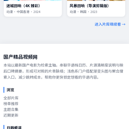
迷城回响（4K 臻彩）
风暴回响（导演剪辑版）
动漫 · 中国香港 · 2024
动漫 · 韩国 · 2023
进入片库继续看 →
国产精品视频网
本站以最新国产电影为检索主轴，串联华语档日历、片源清晰度说明与映
后口碑摘要，形成可对照的片单脉络；浅色系门户搭配渐变头图与聚合搜
索入口，减少跳转成本，帮助你更快锁定想看的华语内容。
浏览
全部片库
榜单推荐
主题合集
近期更新
日韩频道