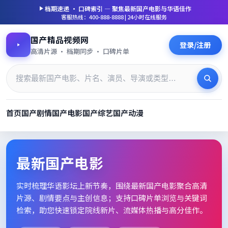
档期速递 · 口碑索引 — 聚焦
最新国产电影
与华语佳作
客服热线：400-888-8888 | 24小时在线服务
国产精品视频网
登录/注册
高清片源 · 档期同步 · 口碑片单
首页
国产剧情
国产电影
国产综艺
国产动漫
最新国产电影_高清片单档期速
最新国产电影
实时梳理华语影坛上新节奏，围绕
最新国产电影
聚合高清
片源、剧情要点与主创信息；支持口碑片单浏览与关键词
检索，助您快速锁定院线新片、流媒体热播与高分佳作。