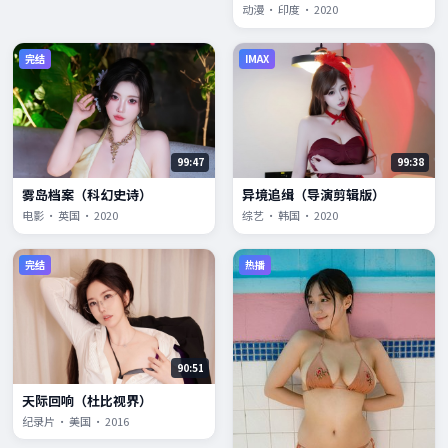
动漫 · 印度 · 2020
完结
IMAX
99:47
99:38
雾岛档案（科幻史诗）
异境追缉（导演剪辑版）
电影 · 英国 · 2020
综艺 · 韩国 · 2020
完结
热播
90:51
天际回响（杜比视界）
纪录片 · 美国 · 2016