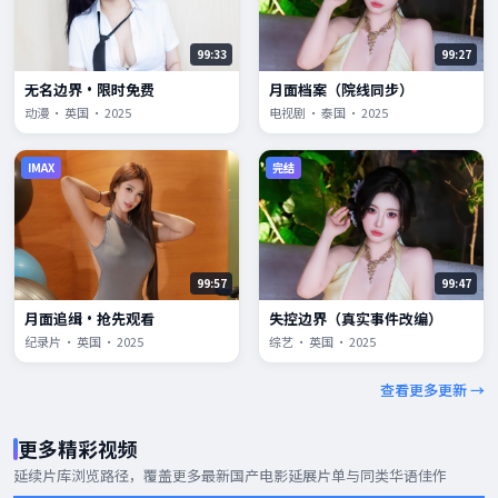
99:33
99:27
无名边界·限时免费
月面档案（院线同步）
动漫 · 英国 · 2025
电视剧 · 泰国 · 2025
IMAX
完结
99:57
99:47
月面追缉·抢先观看
失控边界（真实事件改编）
纪录片 · 英国 · 2025
综艺 · 英国 · 2025
查看更多更新 →
更多精彩视频
延续片库浏览路径，覆盖更多
最新国产电影
延展片单与同类华语佳作