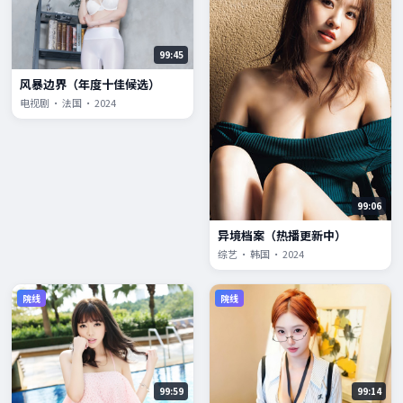
99:45
风暴边界（年度十佳候选）
电视剧 · 法国 · 2024
99:06
异境档案（热播更新中）
综艺 · 韩国 · 2024
院线
院线
99:59
99:14