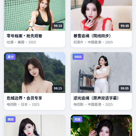
99:20
99:48
零号档案·抢先观看
暴雪追缉（院线同步）
动漫 · 美国 · 2025
纪录片 · 中国香港 · 2025
高分
IMAX
99:15
99:05
危城边界·会员专享
逆光追缉（原声双语字幕）
电视剧 · 日本 · 2025
电视剧 · 中国香港 · 2025
院线
完结