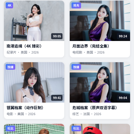
4K
抢先
99:05
99:24
南港追缉（4K 臻彩）
月面边界（完结全集）
纪录片 · 英国 · 2026
电视剧 · 英国 · 2026
独播
独播
99:41
99:04
银翼档案（动作巨制）
危城档案（原声双语字幕）
电影 · 美国 · 2026
综艺 · 法国 · 2026
杜比
杜比