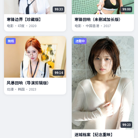
99:33
99:00
寒锋边界【珍藏版】
寒锋回响（未删减加长版）
电影 · 印度 · 2020
电影 · 中国香港 · 2017
院线
连载中
99:14
风暴回响（导演剪辑版）
动漫 · 韩国 · 2023
99:23
迷城档案【纪念重映】